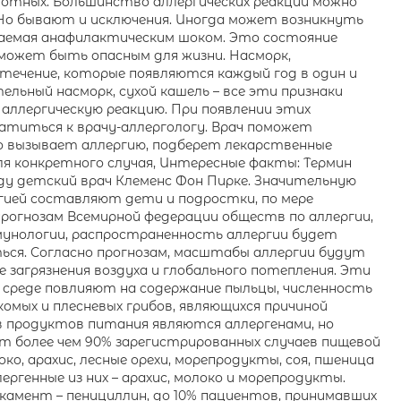
отных. Большинство аллергических реакций можно
Но бывают и исключения. Иногда может возникнуть
ываемая анафилактическим шоком. Это состояние
 может быть опасным для жизни. Насморк,
отечение, которые появляются каждый год в один и
льный насморк, сухой кашель – все эти признаки
аллергическую реакцию. При появлении этих
ии) (Биоматериалы относятся к разделу 2.9)
титься к врачу-аллергологу. Врач поможет
о вызывает аллергию, подберет лекарственные
ля конкретного случая, Интересные факты: Термин
году детский врач Клеменс Фон Пирке. Значительную
гией составляют дети и подростки, по мере
прогнозам Всемирной федерации обществ по аллергии,
мунологии, распространенность аллергии будет
ся. Согласно прогнозам, масштабы аллергии будут
 загрязнения воздуха и глобального потепления. Эти
 среде повлияют на содержание пыльцы, численность
омых и плесневых грибов, являющихся причиной
ов продуктов питания являются аллергенами, но
ют более чем 90% зарегистрированных случаев пищевой
око, арахис, лесные орехи, морепродукты, соя, пшеница
ергенные из них – арахис, молоко и морепродукты.
камент – пенициллин, до 10% пациентов, принимавших