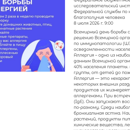
Next
Федеральное бюджетное 
исследовательский инст
Федеральной службы по 
благополучия человека
8 июля 2026 г. 9:00
Всемирный день борьбы с
решению Всемирной орга
по иммунопатологии (WI
осведомленности населен
Аллергия – одно из наиб
данным Всемирной орган
40% населения планеты.
группы, от детей до пож
Аллергия — это нехарак
некоторых внешних разд
продуктов их жизнедеяте
аллергенами. При встре
(IgE). Они запускают в
по-разному. Среди наибо
бронхиальная астма. На
растений, продукты пит
химические вещества, л