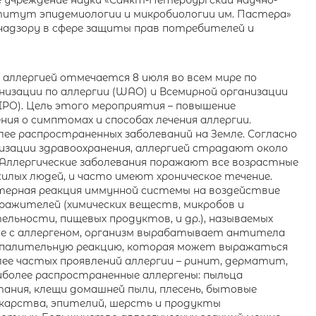
учреждение науки «Санкт-Петербургский научно-
итут эпидемиологии и микробиологии им. Пастера»
надзору в сфере защиты прав потребителей и
 аллергией отмечается 8 июля во всем мире по
низации по аллергии (WAO) и Всемирной организации
PO). Цель этого мероприятия – повышение
ия о симптомах и способах лечения аллергии.
олее распространенных заболеваний на Земле. Согласно
изации здравоохранения, аллергией страдают около
 Аллергические заболевания поражают все возрастные
илых людей, и часто имеют хроническое течение.
терная реакция иммунной системы на воздействие
ражителей (химических веществ, микробов и
льности, пищевых продуктов, и др.), называемых
че с аллергеном, организм вырабатывает антитела
оспалительную реакцию, которая может выражаться
лее частых проявлений аллергии – ринит, дерматит,
иболее распространенные аллергены: пыльца
ания, клещи домашней пыли, плесень, бытовые
екарства, эпителий, шерсть и продукты