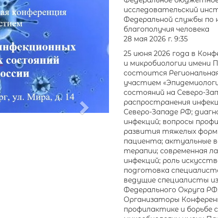
Next
Федеральное бюджетное 
исследовательский инст
Федеральной службы по 
благополучия человека
28 мая 2026 г. 9:35
25 июня 2026 года в Ко
и микробиологии имени Па
состоится Региональная
участием «Эпидемиологи
состояний на Северо-Зап
распространения инфекц
Северо-Западе РФ; диагн
инфекций; вопросы профи
развития тяжелых форм 
пациента; актуальные 
терапии; современная л
инфекций; роль искусст
подготовка специалисто
ведущие специалисты из
Федерального Округа РФ, и
Организаторы Конференц
профилактике и борьбе 