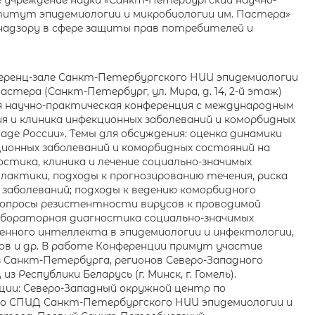
учреждение науки «Санкт-Петербургский научно-
итут эпидемиологии и микробиологии им. Пастера»
надзору в сфере защиты прав потребителей и
нференц-зале Санкт-Петербургского НИИ эпидемиологии
стера (Санкт-Петербург, ул. Мира, д. 14, 2-й этаж)
 научно-практическая конференция с международным
я и клиника инфекционных заболеваний и коморбидных
аде России». Темы для обсуждения: оценка динамики
ионных заболеваний и коморбидных состояний на
остика, клиника и лечение социально-значимых
лактики, подходы к прогнозированию течения, риска
заболеваний; подходы к ведению коморбидного
вопросы резистентности вирусов к проводимой
абораторная диагностика социально-значимых
венного интеллекта в эпидемиологии и инфектологии,
в и др. В работе Конференции примут участие
 Санкт-Петербурга, регионов Северо-Западного
з Республики Беларусь (г. Минск, г. Гомель).
ии: Северо-Западный окружной центр по
со СПИД Санкт-Петербургского НИИ эпидемиологии и