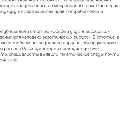
учреждение науки «Санкт-Петербургский научно-
итут эпидемиологии и микробиологии им. Пастера»
надзору в сфере защиты прав потребителей и
» опубликовали статью «Особый укус: в российских
сных для человека экзотических вируса». В статье, в
 масштабном исследовании вирусов, обнаруженных в
м регионе России, которые проводят учёные
оты специалисты выявили генетические следы почти
анизмов.