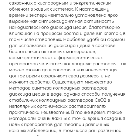
связанных с кислородным и энергетическим
обменом в живых системах. К настоящему
времени экспериментально установлена ярко
выраженная антиоксидантная активность
нанодисперсного диоксида церия, благотворно
влияющая на процессы роста и деления клеток, в
том числе стволовых. Наиболее удобной формой
для использования диоксида церия в составе
биологически активных материалов,
космецевтических и фармацевтических
препаратов являются коллоидные растворы – их
можно точно дозировать, в них наночастицы
долгое время сохраняют свои размеры и не
меняют свойств. Существует множество
методов синтеза коллоидных растворов
диоксида церия в воде, однако способы получения
стабильных коллоидных растворов CeO2 в
неполярных органических растворителях
практически неизвестны. В то же время, такие
материалы очень важны с точки зрения создания
новых препаратов для терапии различных
кожных заболеваний, в том числе ран различной