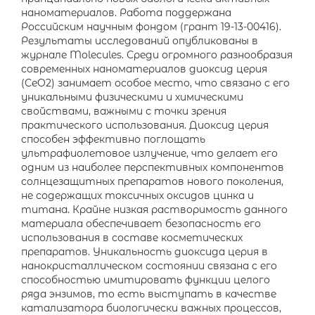
наноматериалов. Работа поддержана
Российским научным фондом (грант 19-13-00416).
Результаты исследований опубликованы в
журнале Molecules. Среди огромного разнообразия
современных наноматериалов диоксид церия
(CeO2) занимает особое место, что связано с его
уникальными физическими и химическими
свойствами, важными с точки зрения
практического использования. Диоксид церия
способен эффективно поглощать
ультрафиолетовое излучение, что делает его
одним из наиболее перспективных компонентов
солнцезащитных препаратов нового поколения,
не содержащих токсичных оксидов цинка и
титана. Крайне низкая растворимость данного
материала обеспечивает безопасность его
использования в составе косметических
препаратов. Уникальность диоксида церия в
нанокристаллическом состоянии связана с его
способностью имитировать функции целого
ряда энзимов, то есть выступать в качестве
катализатора биологически важных процессов,