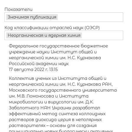
Показатели
Значимая публикация
Код классификации отраслей наук (ОЭСР)
Неорганическая и ядерная химия
Федеральное государственное бюджетное
учреждение науки Институт общей и
неорганической химии им. Н.С. Курнакова
Российской академии наук
17 августа 2022 г. 13:15
Коллектив ученых из Института общей и
неорганической химии им. Н.С. Курнакова РАН,
Московского государственного университета
им. М.В. Ломоносова и Института
микробиологии и вирусологии им. Д.К.
Заболотного НАН Украины разработал
эффективный метод синтеза коллоидных
растворов диоксида церия в неполярных
растворителях – основы для создания
принципиально новых биологически активных