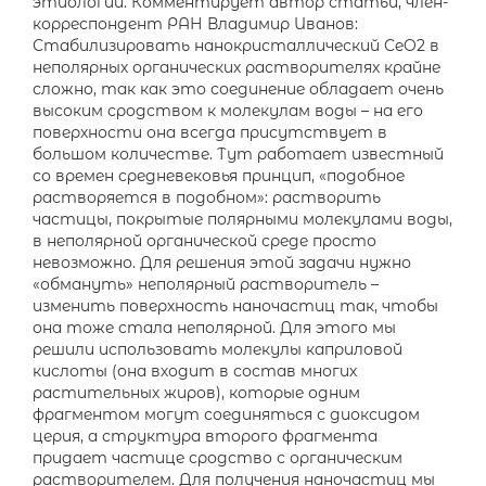
этиологии. Комментирует автор статьи, член-
корреспондент РАН Владимир Иванов:
Стабилизировать нанокристаллический CeO2 в
неполярных органических растворителях крайне
сложно, так как это соединение обладает очень
высоким сродством к молекулам воды – на его
поверхности она всегда присутствует в
большом количестве. Тут работает известный
со времен средневековья принцип, «подобное
растворяется в подобном»: растворить
частицы, покрытые полярными молекулами воды,
в неполярной органической среде просто
невозможно. Для решения этой задачи нужно
«обмануть» неполярный растворитель –
изменить поверхность наночастиц так, чтобы
она тоже стала неполярной. Для этого мы
решили использовать молекулы каприловой
кислоты (она входит в состав многих
растительных жиров), которые одним
фрагментом могут соединяться с диоксидом
церия, а структура второго фрагмента
придает частице сродство с органическим
растворителем. Для получения наночастиц мы