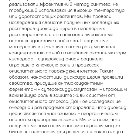
реализовали эффективный метод синтеза, не
требующий использования высоких температур
или дорогостоящих реагентов. Мы провели
исследования свойств полученных коллоидных
растворов диоксида церия в неполярных
растворителях, и они показали выраженные
антиоксидантные свойства. Полученные
материалы в несколько сотен раз уменьшали
концентрацию одной из наиболее активных форм
кислорода – супероксид анион-радикала, –
играющего ключевую роль в процессах
окислительного повреждения клеток. Таким
образом, наночастицы диоксида церия проявили
свойства, присущие антиоксидантным
ферментам – супероксиддисмутазам, – играющим
важнейшую роль в защите живых систем от
окислительного стресса. Данное исследование
очередной раз продемонстрировало, что диоксид
церия является «нанозимом» – неорганическим
аналогом природных энзимов. Мы считаем, что
полученные нами новые наноматериалы могут
быть использованы для решения широкого круга