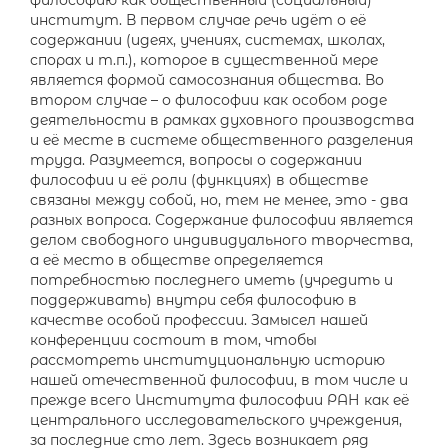
философию как общественный (социальный)
институт. В первом случае речь идёт о её
содержании (идеях, учениях, системах, школах,
спорах и т.п.), которое в существенной мере
является формой самосознания общества. Во
втором случае – о философии как особом роде
деятельности в рамках духовного производства
и её месте в системе общественного разделения
труда. Разумеется, вопросы о содержании
философии и её роли (функциях) в обществе
связаны между собой, но, тем не менее, это - два
разных вопроса. Содержание философии является
делом свободного индивидуального творчества,
а её место в обществе определяется
потребностью последнего иметь (учредить и
поддерживать) внутри себя философию в
качестве особой профессии. Замысел нашей
конференции состоит в том, чтобы
рассмотреть институциональную историю
нашей отечественной философии, в том числе и
прежде всего Института философии РАН как её
центрального исследовательского учреждения,
за последние сто лет. Здесь возникает ряд