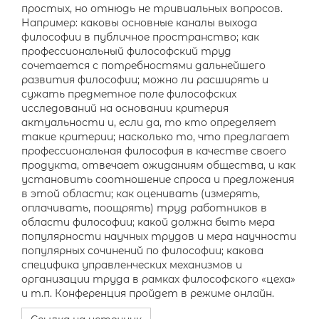
простых, но отнюдь не тривиальных вопросов.
Например: каковы основные каналы выхода
философии в публичное пространство; как
профессиональный философский труд
сочетается с потребностями дальнейшего
развития философии; можно ли расширять и
сужать предметное поле философских
исследований на основании критерия
актуальности и, если да, то кто определяет
такие критерии; насколько то, что предлагает
профессиональная философия в качестве своего
продукта, отвечает ожиданиям общества, и как
установить соотношение спроса и предложения
в этой области; как оценивать (измерять,
оплачивать, поощрять) труд работников в
области философии; какой должна быть мера
популярности научных трудов и мера научности
популярных сочинений по философии; какова
специфика управленческих механизмов и
организации труда в рамках философского «цеха»
и т.п. Конференция пройдет в режиме онлайн.